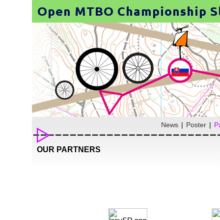
News
|
Poster
|
P
OUR PARTNERS