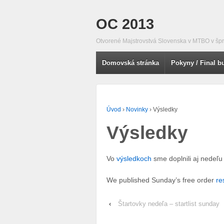
OC 2013
Otvorené Majstrovstvá Slovenska v MTBO v špri
Domovská stránka
Pokyny / Final bu
Úvod
›
Novinky
›
Výsledky
Výsledky
Vo
výsledkoch
sme doplnili aj nedeľu
We published Sunday’s free order
re
‹
Štartovky nedeľa – startlist sunday