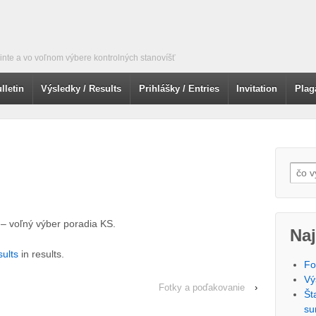
nte a vo voľnom výbere kontrolných stanovíšť
lletin
Výsledky / Results
Prihlášky / Entries
Invitation
Plag
Searc
 – voľný výber poradia KS.
Naj
sults
in results.
Fo
Vý
Fotky a poďakovanie
›
Št
su