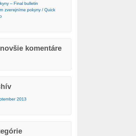
kyny – Final bulletin
m zverejníme pokyny / Quick
fo
jnovšie komentáre
chív
ptember 2013
egórie