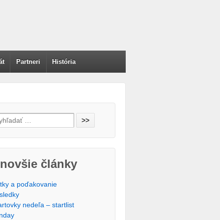
át
Partneri
História
h for:
novšie články
tky a poďakovanie
sledky
artovky nedeľa – startlist
nday