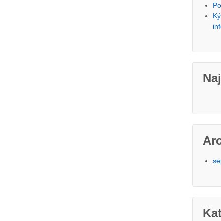
Po
Ký
in
Na
Ar
se
Kat