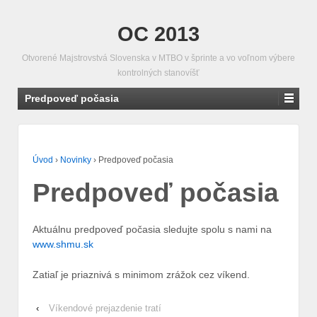
OC 2013
Otvorené Majstrovstvá Slovenska v MTBO v šprinte a vo voľnom výbere
kontrolných stanovíšť
Predpoveď počasia
Úvod
›
Novinky
›
Predpoveď počasia
Predpoveď počasia
Aktuálnu predpoveď počasia sledujte spolu s nami na
www.shmu.sk
Zatiaľ je priaznivá s minimom zrážok cez víkend.
‹
Víkendové prejazdenie tratí