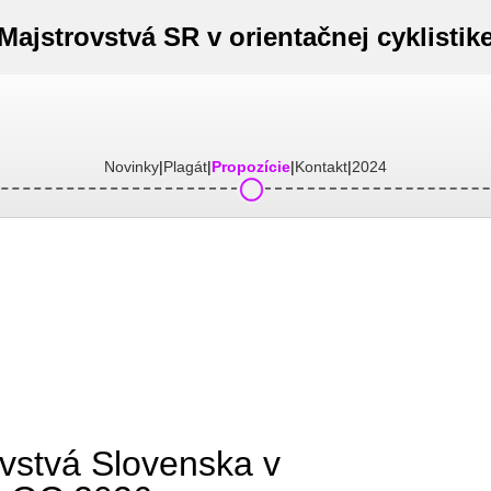
Majstrovstvá SR v orientačnej cyklistik
Novinky
Plagát
Propozície
Kontakt
2024
|
|
|
|