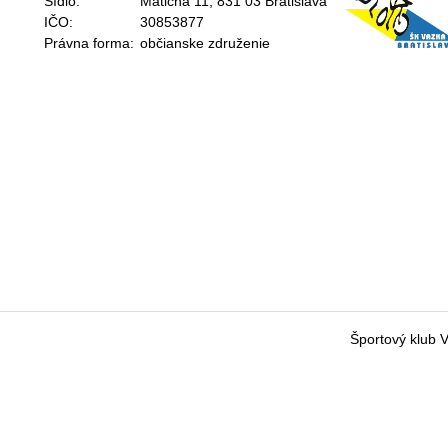
Sídlo:
Matičná 11, 831 03 Bratislava
IČO:
30853877
Právna forma:
občianske združenie
Športový klub 