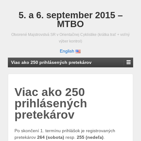
5. a 6. september 2015 –
MTBO
Otvorené Majstrovstvá SR v Orientačnej Cyklistike (krátka trať + voľný
výber kontrol)
English
Viac ako 250 prihlásených pretekárov
Viac ako 250
prihlásených
pretekárov
Po skončení 1. termínu prihlášok je registrovaných
pretekárov
264 (sobota)
resp.
255 (nedeľa)
.