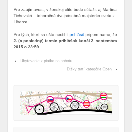
Pre zaujímavosť, v ženskej elite bude súťažiť aj Martina
Tichovská – tohoročná dvojnásobná majsterka sveta z
Liberca!
Pre tých, ktorí sa ešte nestihli
prihlásiť
pripomíname, že
2. (a posledný) termín príhlášok končí 2. septembra
2015 o 23:59
.
‹
Ubytovanie z piatka na sobotu
Dĺžky tratí kategórie Open
›